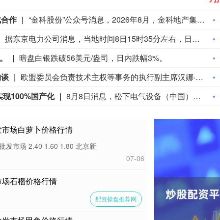
成合作
“金科股份”公众号消息，2026年8月，金科地产集团股份有限公司（简称“金科股份”）与重庆通用人工智能研究院在重庆正式签署全方位合作协议。双方将依托通用人工智能前沿技术，落地不动产全场景智慧解决方案，合力打造重庆“人工智能+不动产”产业标杆项目。
据东京电力公司消息，当地时间8日15时35分左右，日本福岛第一核电站5号、6号机组服务建筑3、4层的火灾报警器发生启动。东京电力公司于当天16时01分向双叶消防本部报警。随后，消防部门赶赴现场确认，但未发现明火或冒烟。事件对核电站厂区设备没有造成影响，监测点以及厂区边界的尘埃监测仪等所测得的放射线量也未发现异常。（央视新闻）
%。
暗盘白银跌破56美元/盎司，日内跌幅3%。
约谈
欧盟委员会负责技术主权等事务的执行副主席汉娜·维尔库宁7日在社交媒体上表示，欧盟委员会当天就西班牙飞地休达局势约谈短视频平台TikTok和美国元公司（Meta），要求平台在危机期间加强内容监测并采取果断措施。 维尔库宁在社交媒体平台X上说，在危机情况下，社交媒体平台必须果断采取行动，维护数字空间完整性。她表示，平台应加强对相关内容的监测，并强化与事实核查机构的合作。 休达位于非洲西北部、直布罗陀海峡附近的地中海沿岸，与摩洛哥接壤。日前，大批非法移民从摩洛哥方向进入休达，引发近年来西班牙最严重的边境移民危机。 据德新社等媒体报道，一些进入休达的非法移民表示，他们此前从社交媒体获悉所谓“边境开放”“休达将提供住宿”以及“进入休达后可继续前往西班牙本土”等信息。 休达危机也引发了欧盟内部围绕外部边境管控和移民政策的新一轮争议。维尔库宁表示，欧盟委员会将于10日继续跟进相关情况。(新华社)
现100%国产化
8月8日消息，松下电气设备（中国）有限公司电材营销本部长丁正刚称，松下EW智能模块的产品，已实现100%国产化。未来松下EW积极推进照明、开关和全屋智能业务，聚焦重庆、成都、昆明等重点西部城市。（界面新闻）
批发市场白萝卜价格行情
 2.40 1.60 1.80 北京新
07-06
发市场石榴价格行情
配资操盘推荐网