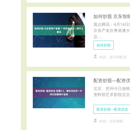
如何炒股 京东智
观点网讯：4月14
京东产发在粤港澳大
总....
如何炒股
来源：股升网配资
配资炒股—配资优
北京、苏州今日放映｜
资料馆艺术影院北京
配资炒股—配资优选
来源：佳荣网配