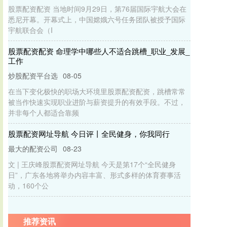
股票配资配资 当地时间9月29日，第76届国际宇航大会在
悉尼开幕。开幕式上，中国嫦娥六号任务团队被授予国际
宇航联合会（I
股票配资配资 命理学中哪些人不适合跳槽_职业_发展_
工作
炒股配资平台选
08-05
在当下变化极快的职场大环境里股票配资配资，跳槽常常
被当作快速实现职业进阶与薪资提升的有效手段。不过，
并非每个人都适合靠频
股票配资网址导航 今日评丨全民健身，你我同行
最大的配资公司
08-23
文 | 王庆峰股票配资网址导航 今天是第17个“全民健身
日”，广东各地将举办内容丰富、形式多样的体育赛事活
动，160个公
推荐资讯