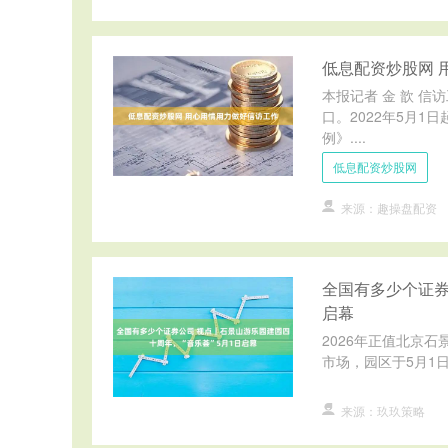
低息配资炒股网 
本报记者 金 歆 
口。2022年5月
例》....
低息配资炒股网
来源：趣操盘配资
全国有多少个证券
启幕
2026年正值北京
市场，园区于5月1日
来源：玖玖策略