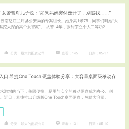
 女警曾对儿子说：“如果妈妈突然走开了，别追我……”
是云南怒江兰坪县公安局的专案组长。她身高1米75，同事们叫她“大
案挖太深的高个女警察”。 从警14年，张利荣立个人二等功2....
分类：最大的配资公司
查看：145
日期：05-17
入口 希捷One Touch 硬盘体验分享：大容量桌面级移动存
求激增的当下，兼顾便携、易用与安全的移动硬盘成为办公、创
近日，希捷推出升级版One Touch桌面硬盘，凭借大容量、
口
分类：最大的配资公司
查看：131
日期：05-10