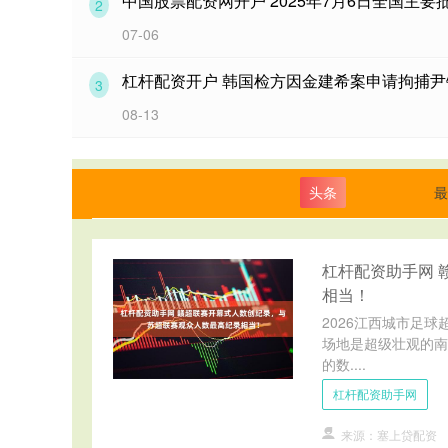
中国股票配资网开户 2025年7月6日全国主
2
07-06
杠杆配资开户 韩国检方因金建希案申请拘捕尹
3
08-13
头条
最
杠杆配资助手网 
相当！
2026江西城市足
场地是超级壮观的南
的数....
杠杆配资助手网
来源：塞上贷配资